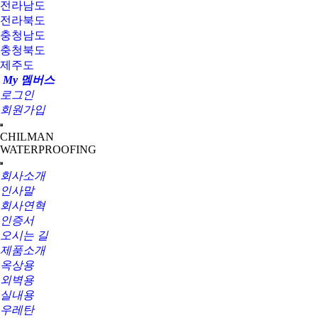
전라남도
전라북도
충청남도
충청북도
제주도
My 멤버스
로그인
회원가입
CHILMAN
WATERPROOFING
회사소개
인사말
회사연혁
인증서
오시는 길
제품소개
옥상용
외벽용
실내용
우레탄