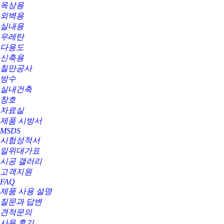
옥상용
외벽용
실내용
우레탄
다용도
신축용
칠만공사
방수
실내건축
창호
자료실
제품 시방서
MSDS
시험성적서
일위대가표
시공 갤러리
고객지원
FAQ
제품 사용 설명
질문과 답변
견적문의
사용 후기