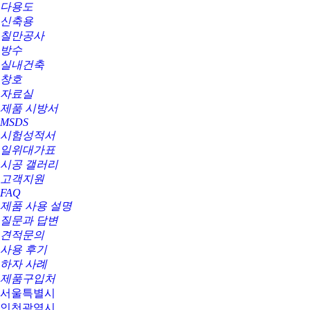
다용도
신축용
칠만공사
방수
실내건축
창호
자료실
제품 시방서
MSDS
시험성적서
일위대가표
시공 갤러리
고객지원
FAQ
제품 사용 설명
질문과 답변
견적문의
사용 후기
하자 사례
제품구입처
서울특별시
인천광역시