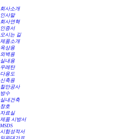
회사소개
인사말
회사연혁
인증서
오시는 길
제품소개
옥상용
외벽용
실내용
우레탄
다용도
신축용
칠만공사
방수
실내건축
창호
자료실
제품 시방서
MSDS
시험성적서
일위대가표