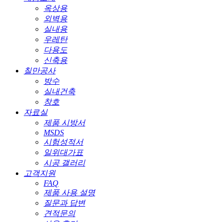
옥상용
외벽용
실내용
우레탄
다용도
신축용
칠만공사
방수
실내건축
창호
자료실
제품 시방서
MSDS
시험성적서
일위대가표
시공 갤러리
고객지원
FAQ
제품 사용 설명
질문과 답변
견적문의