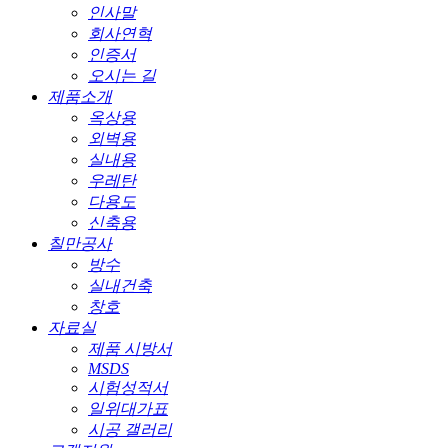
인사말
회사연혁
인증서
오시는 길
제품소개
옥상용
외벽용
실내용
우레탄
다용도
신축용
칠만공사
방수
실내건축
창호
자료실
제품 시방서
MSDS
시험성적서
일위대가표
시공 갤러리