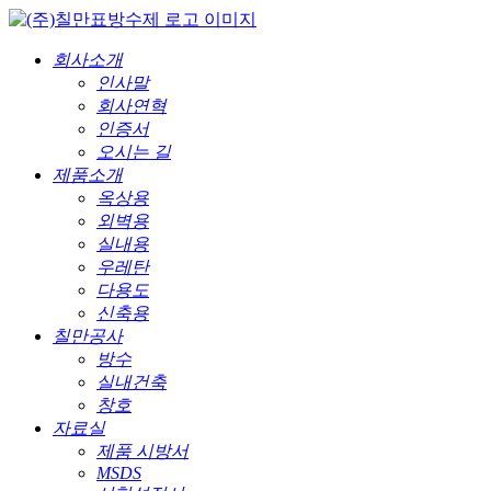
회사소개
인사말
회사연혁
인증서
오시는 길
제품소개
옥상용
외벽용
실내용
우레탄
다용도
신축용
칠만공사
방수
실내건축
창호
자료실
제품 시방서
MSDS