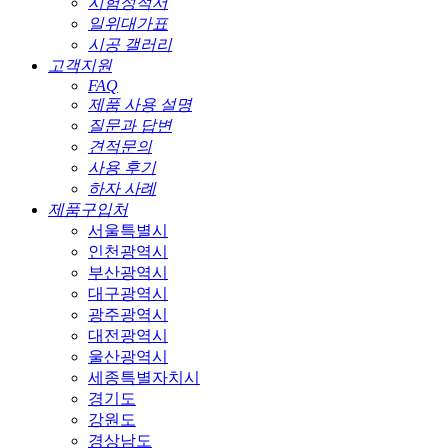
시험성적서
일위대가표
시공 갤러리
고객지원
FAQ
제품 사용 설명
질문과 답변
견적문의
사용 후기
하자 사례
제품구입처
서울특별시
인천광역시
부산광역시
대구광역시
광주광역시
대전광역시
울산광역시
세종특별자치시
경기도
강원도
경상남도