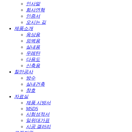
인사말
회사연혁
인증서
오시는 길
제품소개
옥상용
외벽용
실내용
우레탄
다용도
신축용
칠만공사
방수
실내건축
창호
자료실
제품 시방서
MSDS
시험성적서
일위대가표
시공 갤러리