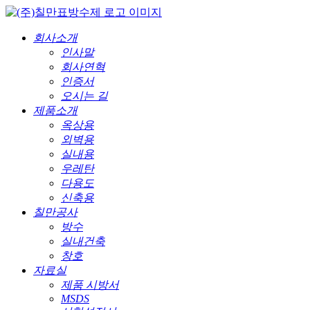
회사소개
인사말
회사연혁
인증서
오시는 길
제품소개
옥상용
외벽용
실내용
우레탄
다용도
신축용
칠만공사
방수
실내건축
창호
자료실
제품 시방서
MSDS