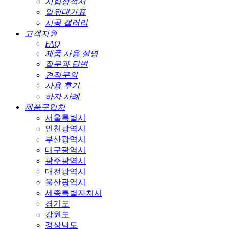
시험성적서
일위대가표
시공 갤러리
고객지원
FAQ
제품 사용 설명
질문과 답변
견적문의
사용 후기
하자 사례
제품구입처
서울특별시
인천광역시
부산광역시
대구광역시
광주광역시
대전광역시
울산광역시
세종특별자치시
경기도
강원도
경상남도