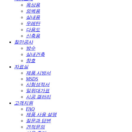
옥상용
외벽용
실내용
우레탄
다용도
신축용
칠만공사
방수
실내건축
창호
자료실
제품 시방서
MSDS
시험성적서
일위대가표
시공 갤러리
고객지원
FAQ
제품 사용 설명
질문과 답변
견적문의