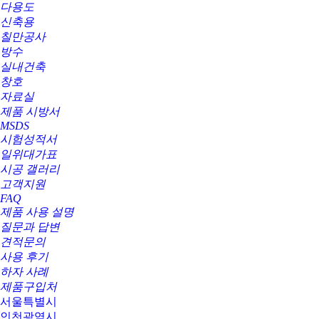
다용도
신축용
칠만공사
방수
실내건축
창호
자료실
제품 시방서
MSDS
시험성적서
일위대가표
시공 갤러리
고객지원
FAQ
제품 사용 설명
질문과 답변
견적문의
사용 후기
하자 사례
제품구입처
서울특별시
인천광역시