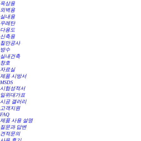
옥상용
외벽용
실내용
우레탄
다용도
신축용
칠만공사
방수
실내건축
창호
자료실
제품 시방서
MSDS
시험성적서
일위대가표
시공 갤러리
고객지원
FAQ
제품 사용 설명
질문과 답변
견적문의
사용 후기