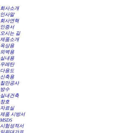
회사소개
인사말
회사연혁
인증서
오시는 길
제품소개
옥상용
외벽용
실내용
우레탄
다용도
신축용
칠만공사
방수
실내건축
창호
자료실
제품 시방서
MSDS
시험성적서
일위대가표