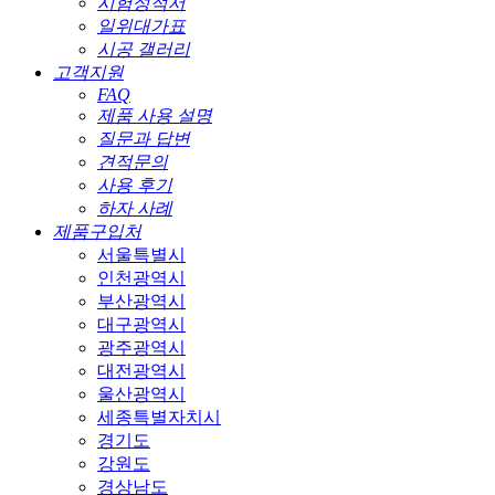
시험성적서
일위대가표
시공 갤러리
고객지원
FAQ
제품 사용 설명
질문과 답변
견적문의
사용 후기
하자 사례
제품구입처
서울특별시
인천광역시
부산광역시
대구광역시
광주광역시
대전광역시
울산광역시
세종특별자치시
경기도
강원도
경상남도