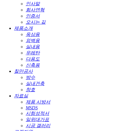
인사말
회사연혁
인증서
오시는 길
제품소개
옥상용
외벽용
실내용
우레탄
다용도
신축용
칠만공사
방수
실내건축
창호
자료실
제품 시방서
MSDS
시험성적서
일위대가표
시공 갤러리