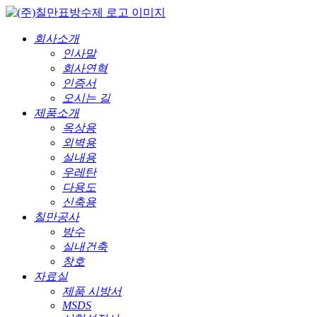
회사소개
인사말
회사연혁
인증서
오시는 길
제품소개
옥상용
외벽용
실내용
우레탄
다용도
신축용
칠만공사
방수
실내건축
창호
자료실
제품 시방서
MSDS