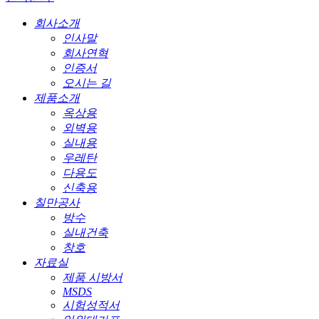
회사소개
인사말
회사연혁
인증서
오시는 길
제품소개
옥상용
외벽용
실내용
우레탄
다용도
신축용
칠만공사
방수
실내건축
창호
자료실
제품 시방서
MSDS
시험성적서