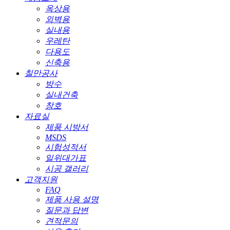
옥상용
외벽용
실내용
우레탄
다용도
신축용
칠만공사
방수
실내건축
창호
자료실
제품 시방서
MSDS
시험성적서
일위대가표
시공 갤러리
고객지원
FAQ
제품 사용 설명
질문과 답변
견적문의