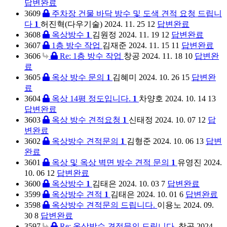
답변완료
3609
주차장 건물 바닥 방수 및 도색 견적 요청 드립니
다
1
허진혁(다우기술)
2024. 11. 25
12
답변완료
3608
옥상방수
1
김원정
2024. 11. 19
12
답변완료
3607
1층 방수 작업
김재준
2024. 11. 15
11
답변완료
3606
Re: 1층 방수 작업
창공
2024. 11. 18
10
답변완
료
3605
옥상 방수 문의
1
김혜미
2024. 10. 26
15
답변완
료
3604
옥상 14평 정도입니다.
1
차양호
2024. 10. 14
13
답변완료
3603
옥상 방수 견적요청
1
신태정
2024. 10. 07
12
답
변완료
3602
옥상방수 견적문의
1
김형준
2024. 10. 06
13
답변
완료
3601
옥상 및 옥상 벽면 방수 견적 문의
1
유영진
2024.
10. 06
12
답변완료
3600
옥상방수
1
김태은
2024. 10. 03
7
답변완료
3599
옥상방수 견적
1
김태은
2024. 10. 01
6
답변완료
3598
옥상방수 견적문의 드립니다.
이용노
2024. 09.
30
8
답변완료
3597
Re: 옥상방수 견적문의 드립니다.
창공
2024.