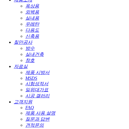
옥상용
외벽용
실내용
우레탄
다용도
신축용
칠만공사
방수
실내건축
창호
자료실
제품 시방서
MSDS
시험성적서
일위대가표
시공 갤러리
고객지원
FAQ
제품 사용 설명
질문과 답변
견적문의