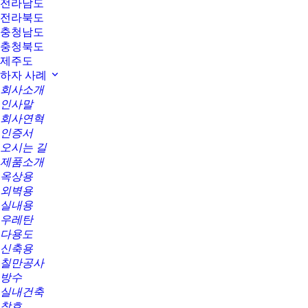
전라남도
전라북도
충청남도
충청북도
제주도
하자 사례
회사소개
인사말
회사연혁
인증서
오시는 길
제품소개
옥상용
외벽용
실내용
우레탄
다용도
신축용
칠만공사
방수
실내건축
창호