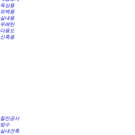
옥상용
외벽용
실내용
우레탄
다용도
신축용
칠만공사
방수
실내건축