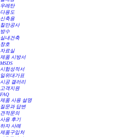
우레탄
다용도
신축용
칠만공사
방수
실내건축
창호
자료실
제품 시방서
MSDS
시험성적서
일위대가표
시공 갤러리
고객지원
FAQ
제품 사용 설명
질문과 답변
견적문의
사용 후기
하자 사례
제품구입처