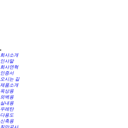
회사소개
인사말
회사연혁
인증서
오시는 길
제품소개
옥상용
외벽용
실내용
우레탄
다용도
신축용
칠만공사