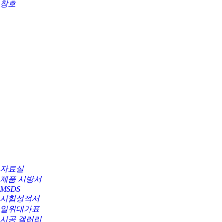
창호
자료실
제품 시방서
MSDS
시험성적서
일위대가표
시공 갤러리