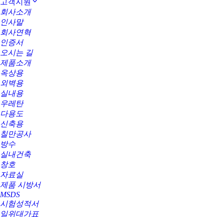
고객지원
회사소개
인사말
회사연혁
인증서
오시는 길
제품소개
옥상용
외벽용
실내용
우레탄
다용도
신축용
칠만공사
방수
실내건축
창호
자료실
제품 시방서
MSDS
시험성적서
일위대가표