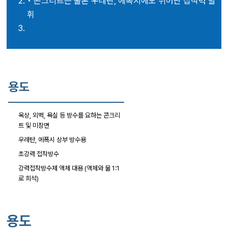
• 콘크리트는 물론 우레탄, 에폭시에도 뛰어난 접착력 발
휘
용도
옥상, 외벽, 욕실 등 방수를 요하는 콘크리
트 및 미장면
우레탄, 에폭시 상부 방수용
초강력 접착방수
강력접착방수제 액체 대용 (액체와 물 1:1
로 희석)
용도