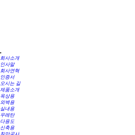
회사소개
인사말
회사연혁
인증서
오시는 길
제품소개
옥상용
외벽용
실내용
우레탄
다용도
신축용
칠만공사