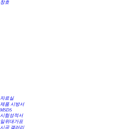
창호
자료실
제품 시방서
MSDS
시험성적서
일위대가표
시공 갤러리