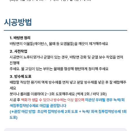
시공방법
1. 바탕면 정리
바탕면의 이물질(레이턴스, 물때 등 오염물질)을 깨끗이 제거해주세요
2. 사전작업
시공면이 노후되었거나 균열이 있는 경우, 바탕면 강화 및 균열 보수 작업을 먼저
진행해
주세요. 물 고임이 있는 부위는 물매를 형성해 평탄하게 정리해 주세요
3. 방수제 도포
배합할 적당한 용기에 액체 방수제를 먼저 넣고 분말 방수제를 넣은 후 잘 배합해주
세요
붓이나 롤러를 이용하여 2~3회 도포해주세요 (벽체 2회 / 바닥 3회)
시공 후
백화가 생길 수 있으나 방수에는 이상 없으며
미관상 우려될 경우 녹색/회
색침투접착방수제로 마감을 권장합니다
(※권장 마감 방법: 초강력 접착방수제 2회 도포 + 녹색/ 회색 침투접착방수제 1회
도포)