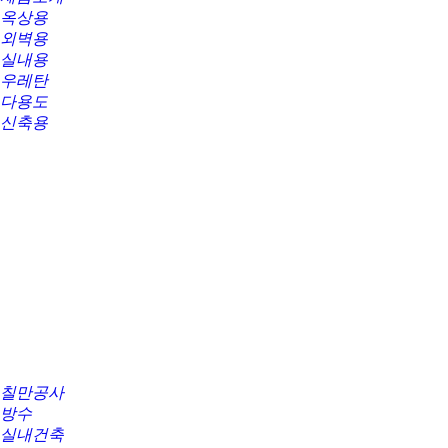
옥상용
외벽용
실내용
우레탄
다용도
신축용
칠만공사
방수
실내건축