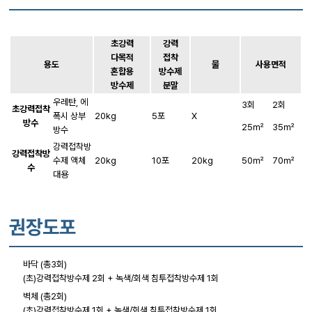
초강력
강력
다목적
접착
용도
물
사용면적
혼합용
방수제
방수제
분말
우레탄, 에
3회
2회
초강력접착
폭시 상부
20kg
5포
X
방수
25㎡
35㎡
방수
강력접착방
강력접착방
수제 액체
20kg
10포
20kg
50㎡
70㎡
수
대용
권장도포
바닥 (총3회)
(초)강력접착방수제 2회 + 녹색/회색 침투접착방수제 1회
벽체 (총2회)
(초)강력접착방수제 1회 + 녹색/회색 침투접착방수제 1회