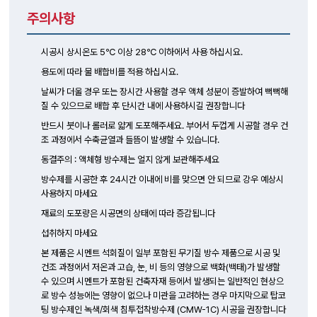
주의사항
시공시 상시온도 5℃ 이상 28℃ 이하에서 사용 하십시요.
용도에 따라 물 배합비를 적용 하십시요.
날씨가 더울 경우 또는 장시간 사용할 경우 액체 성분이 증발하여 뻑뻑해
질 수 있으므로 배합 후 단시간 내에 사용하시길 권장합니다
반드시 붓이나 롤러로 얇게 도포해주세요. 부어서 두껍게 시공할 경우 건
조 과정에서 수축균열과 들뜸이 발생할 수 있습니다.
동결주의 : 액체형 방수제는 얼지 않게 보관해주세요
방수제를 시공한 후 24시간 이내에 비를 맞으면 안 되므로 강우 예상시
사용하지 마세요
재료의 도포량은 시공면의 상태에 따라 증감됩니다
섭취하지 마세요
본 제품은 시멘트 석회질이 일부 포함된 무기질 방수 제품으로 시공 및
건조 과정에서 저온과 고습, 눈, 비 등의 영향으로 백화(백태)가 발생할
수 있으며 시멘트가 포함된 건축자재 등에서 발생되는 일반적인 현상으
로 방수 성능에는 영향이 없으나 미관을 고려하는 경우 마지막으로 탑코
팅 방수제인 녹색/회색 침투접착방수제 (CMW-1C) 시공을 권장합니다