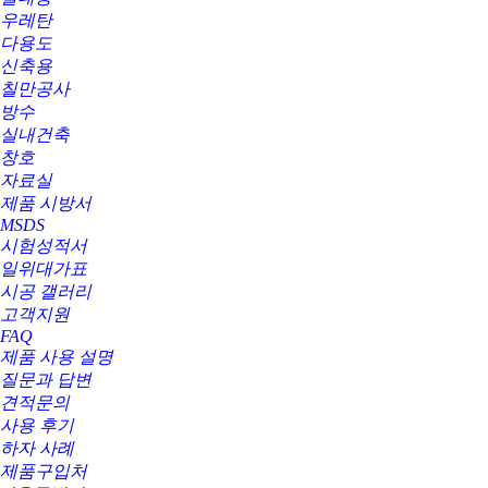
우레탄
다용도
신축용
칠만공사
방수
실내건축
창호
자료실
제품 시방서
MSDS
시험성적서
일위대가표
시공 갤러리
고객지원
FAQ
제품 사용 설명
질문과 답변
견적문의
사용 후기
하자 사례
제품구입처