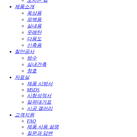
오시는 길
제품소개
옥상용
외벽용
실내용
우레탄
다용도
신축용
칠만공사
방수
실내건축
창호
자료실
제품 시방서
MSDS
시험성적서
일위대가표
시공 갤러리
고객지원
FAQ
제품 사용 설명
질문과 답변