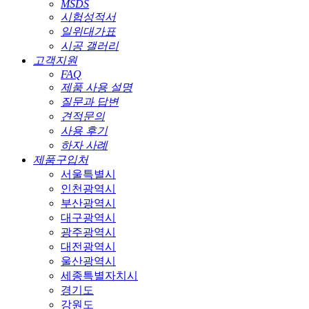
MSDS
시험성적서
일위대가표
시공 갤러리
고객지원
FAQ
제품 사용 설명
질문과 답변
견적문의
사용 후기
하자 사례
제품구입처
서울특별시
인천광역시
부산광역시
대구광역시
광주광역시
대전광역시
울산광역시
세종특별자치시
경기도
강원도