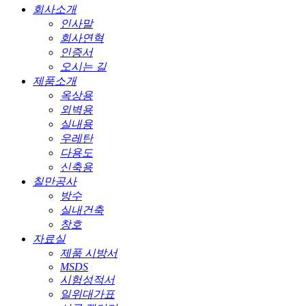
회사소개
인사말
회사연혁
인증서
오시는 길
제품소개
옥상용
외벽용
실내용
우레탄
다용도
신축용
칠만공사
방수
실내건축
창호
자료실
제품 시방서
MSDS
시험성적서
일위대가표