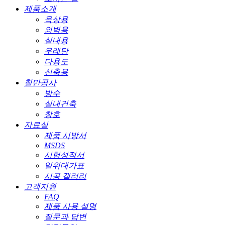
제품소개
옥상용
외벽용
실내용
우레탄
다용도
신축용
칠만공사
방수
실내건축
창호
자료실
제품 시방서
MSDS
시험성적서
일위대가표
시공 갤러리
고객지원
FAQ
제품 사용 설명
질문과 답변