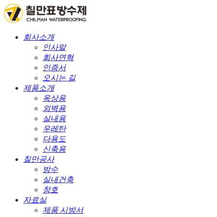
회사소개
인사말
회사연혁
인증서
오시는 길
제품소개
옥상용
외벽용
실내용
우레탄
다용도
신축용
칠만공사
방수
실내건축
창호
자료실
제품 시방서