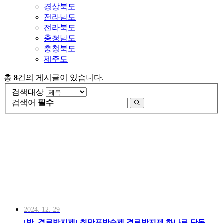
경상북도
전라남도
전라북도
충청남도
충청북도
제주도
총
8
건의 게시글이 있습니다.
검색대상
검색어
필수
2024. 12. 29
[방, 결로방지제] 칠만표방수제 결로방지제 하나로 단독…