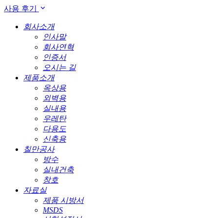
사용 후기
회사소개
인사말
회사연혁
인증서
오시는 길
제품소개
옥상용
외벽용
실내용
우레탄
다용도
신축용
칠만공사
방수
실내건축
창호
자료실
제품 시방서
MSDS