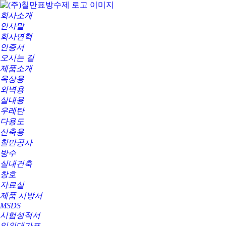
회사소개
인사말
회사연혁
인증서
오시는 길
제품소개
옥상용
외벽용
실내용
우레탄
다용도
신축용
칠만공사
방수
실내건축
창호
자료실
제품 시방서
MSDS
시험성적서
일위대가표