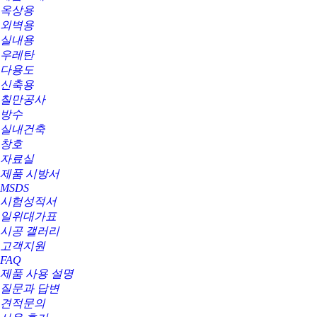
옥상용
외벽용
실내용
우레탄
다용도
신축용
칠만공사
방수
실내건축
창호
자료실
제품 시방서
MSDS
시험성적서
일위대가표
시공 갤러리
고객지원
FAQ
제품 사용 설명
질문과 답변
견적문의