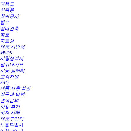
다용도
신축용
칠만공사
방수
실내건축
창호
자료실
제품 시방서
MSDS
시험성적서
일위대가표
시공 갤러리
고객지원
FAQ
제품 사용 설명
질문과 답변
견적문의
사용 후기
하자 사례
제품구입처
서울특별시